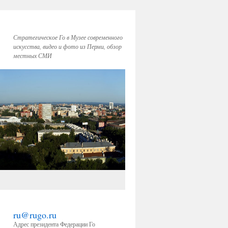
Стратегическое Го в Музее современного
искусства, видео и фото из Перми, обзор
местных СМИ
ru@rugo.ru
Адрес президента Федерации Го